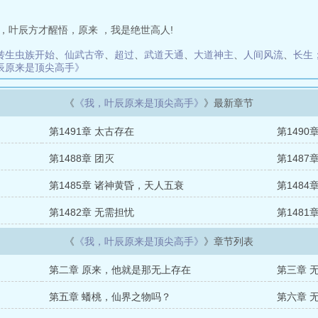
，叶辰方才醒悟，原来 ，我是绝世高人!
转生虫族开始
、
仙武古帝
、
超过
、
武道天通
、
大道神主
、
人间风流
、
长生
辰原来是顶尖高手》
《
《我，叶辰原来是顶尖高手》
》最新章节
第1491章 太古存在
第1490
第1488章 团灭
第1487
第1485章 诸神黄昏，天人五衰
第1484
第1482章 无需担忧
第148
《
《我，叶辰原来是顶尖高手》
》章节列表
第二章 原来，他就是那无上存在
第三章 
第五章 蟠桃，仙界之物吗？
第六章 