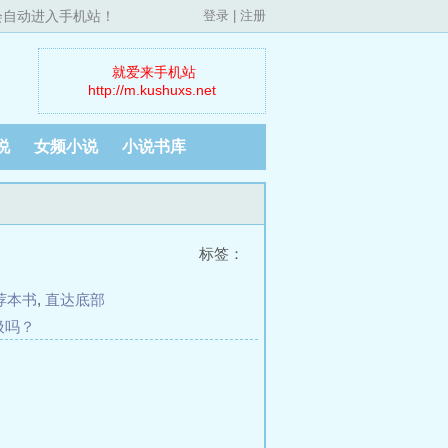
，会自动进入手机站！
登录
|
注册
就爱来手机站
http://m.kushuxs.net
说
女频小说
小说书库
标签：
荐本书
,
直达底部
垃圾吗？