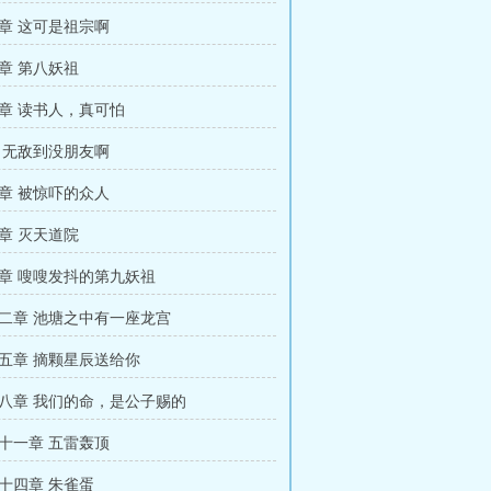
章 这可是祖宗啊
章 第八妖祖
章 读书人，真可怕
 无敌到没朋友啊
章 被惊吓的众人
章 灭天道院
章 嗖嗖发抖的第九妖祖
二章 池塘之中有一座龙宫
五章 摘颗星辰送给你
八章 我们的命，是公子赐的
十一章 五雷轰顶
十四章 朱雀蛋