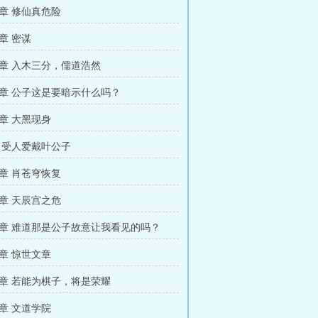
章 修仙真危险
章 密谋
章 入木三分，儒道浩然
章 公子这是要暗示什么吗？
章 大黑现身
 受人爱戴叶公子
章 肖苍穹恢复
章 天辰宫之危
章 难道那是公子故意让我看见的吗？
章 惊世文章
章 若能为棋子，将是荣耀
章 文道学院