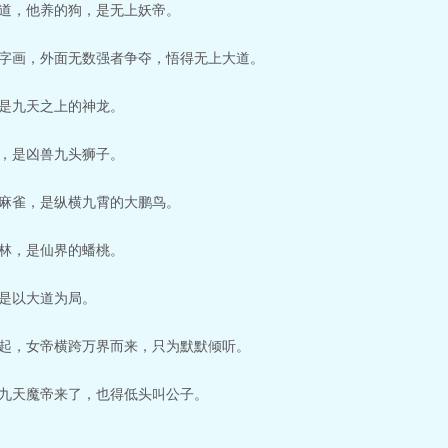
道，他养的狗，是无上妖帝。
字画，外面无数强者争夺，悟得无上大道。
是九天之上的神龙。
，是凶兽九头狮子。
麻雀，是纵横九霄的大鹏鸟。
林，是仙界的蟠桃。
是以大道为局。
起，女帝横跨万界而来，只为默默倾听。
九天魔帝来了，也得低头叫公子。