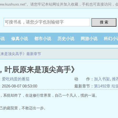
ww.kushuxs.net”。请您牢记本站网址并加入收藏，手机也可直接访问
搜 索
小说
修真小说
都市小说
历史小说
网游小说
科幻小
原来是顶尖高手》最新章节
，叶辰原来是顶尖高手》
：
爱吃鸡蛋的番茄
动 作：
加入书架
,
推
26-08-07 08:53:00
最新章节：
第1492章 
，系统却炸了，在这修行世界里，自己一个凡人，慌的一逼。
己的庭院里，不敢迈出一步。