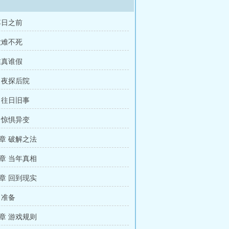
落日之前
大难不死
谁真谁假
 夜探后院
 往日旧事
 惊惧异变
章 破解之法
章 当年真相
章 回到现实
 准备
章 游戏规则