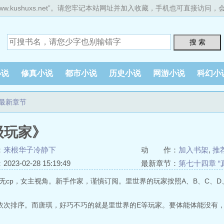
ww.kushuxs.net”。请您牢记本站网址并加入收藏，手机也可直接访问
搜 索
小说
修真小说
都市小说
历史小说
网游小说
科幻小
最新章节
级玩家》
：
来根华子冷静下
动 作：
加入书架
,
推
23-02-28 15:19:49
最新章节：
第七十四章 “
无cp，女主视角。新手作家，谨慎订阅。里世界的玩家按照A、B、C、D
依次排序。而唐琪，好巧不巧的就是里世界的E等玩家。要体能体能没有