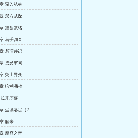
章 深入丛林
章 双方试探
章 准备就绪
章 着手调查
章 所谓共识
章 接受审问
章 突生异变
章 暗潮涌动
 拉开序幕
章 尘埃落定（2）
章 醒来
章 靡靡之音