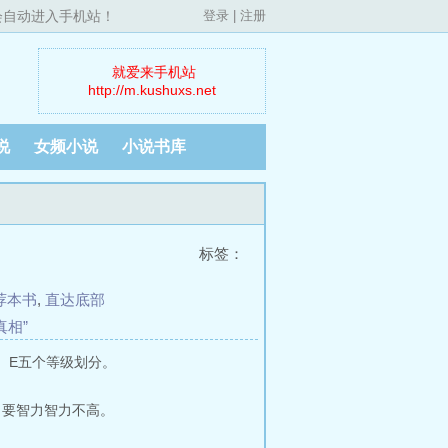
，会自动进入手机站！
登录
|
注册
就爱来手机站
http://m.kushuxs.net
说
女频小说
小说书库
标签：
荐本书
,
直达底部
真相”
、E五个等级划分。
，要智力智力不高。