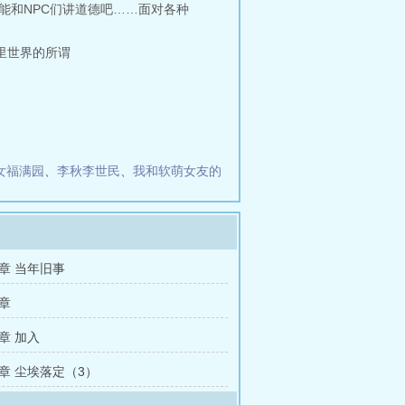
能和NPC们讲道德吧……面对各种
里世界的所谓
女福满园
、
李秋李世民
、
我和软萌女友的
章 当年旧事
章
章 加入
章 尘埃落定（3）