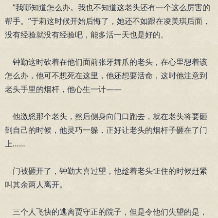
“我哪知道怎么办。我也不知道这老头还有一个这么厉害的
帮手。”于莉这时候开始后悔了，她还不如跟在凌美琪后面，
没有经验就没有经验吧，能多活一天也是好的。
钟勤这时砍着在他们面前张牙舞爪的老头，在心里想着该
怎么办，他可不想死在这里，他还想要活命，这时他注意到
老头手里的烟杆，他心生一计——
他激怒那个老头，然后侧身向门口跑去，就在老头将要砸
到自己的时候，他灵巧一躲，正好让老头的烟杆子砸在了门
上……
门被砸开了，钟勤大喜过望，他趁着老头怔住的时候赶紧
叫其余两人离开。
三个人飞快的逃离贾守正的院子，但是令他们失望的是，