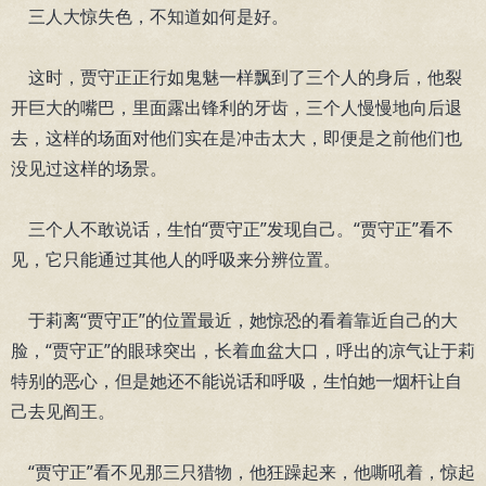
三人大惊失色，不知道如何是好。
这时，贾守正正行如鬼魅一样飘到了三个人的身后，他裂
开巨大的嘴巴，里面露出锋利的牙齿，三个人慢慢地向后退
去，这样的场面对他们实在是冲击太大，即便是之前他们也
没见过这样的场景。
三个人不敢说话，生怕“贾守正”发现自己。“贾守正”看不
见，它只能通过其他人的呼吸来分辨位置。
于莉离“贾守正”的位置最近，她惊恐的看着靠近自己的大
脸，“贾守正”的眼球突出，长着血盆大口，呼出的凉气让于莉
特别的恶心，但是她还不能说话和呼吸，生怕她一烟杆让自
己去见阎王。
“贾守正”看不见那三只猎物，他狂躁起来，他嘶吼着，惊起