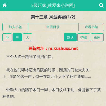
E级玩家[就爱来小说网]
第十三章 风波再起(1/2)
加入书签
查看目录
查看书架
小
中
大
默认
护眼
夜间
最新网址：m.kushuxs.net
三个人终于跑到了围挡门口。
就在他们即将迈出后院的时候，围挡的门被大力关
上，“嘭”的这一声，似乎在对几个人下了死亡通知……
钟勤大力的踹了木门一脚，木门纹丝不动，像是被下了某
种禁锢。