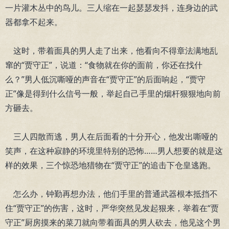
一片灌木丛中的鸟儿。三人缩在一起瑟瑟发抖，连身边的武
器都拿不起来。
这时，带着面具的男人走了出来，他看向不得章法满地乱
窜的“贾守正”，说道：“食物就在你的面前，你还在找什
么？”男人低沉嘶哑的声音在“贾守正”的后面响起，“贾守
正”像是得到什么信号一般，举起自己手里的烟杆狠狠地向前
方砸去。
三人四散而逃，男人在后面看的十分开心，他发出嘶哑的
笑声，在这种寂静的环境里特别的恐怖……男人想要的就是这
样的效果，三个惊恐地猎物在“贾守正”的追击下仓皇逃跑。
怎么办，钟勤再想办法，他们手里的普通武器根本抵挡不
住“贾守正”的伤害，这时，严华突然见发起狠来，举着在“贾
守正”厨房摸来的菜刀就向带着面具的男人砍去，他见这个男