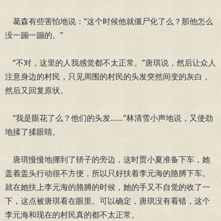
葛森有些害怕地说：“这个时候他就僵尸化了么？那他怎么
没一蹦一蹦的。”
“不对，这里的人我感觉都不太正常。”唐琪说，然后让众人
注意身边的村民，只见周围的村民的头发突然间变的灰白，
然后又回复原状。
“我是眼花了么？他们的头发……”林清雪小声地说，又使劲
地揉了揉眼睛。
唐琪慢慢地挪到了轿子的旁边，这时贾小夏准备下车，她
盖着盖头行动很不方便，所以只好扶着李元海的胳膊下车。
就在她扶上李元海的胳膊的时候，她的手又不自觉的收了一
下，这点被唐琪看在眼里。可以确定，唐琪没有看错，这个
李元海和现在的村民真的都不太正常。