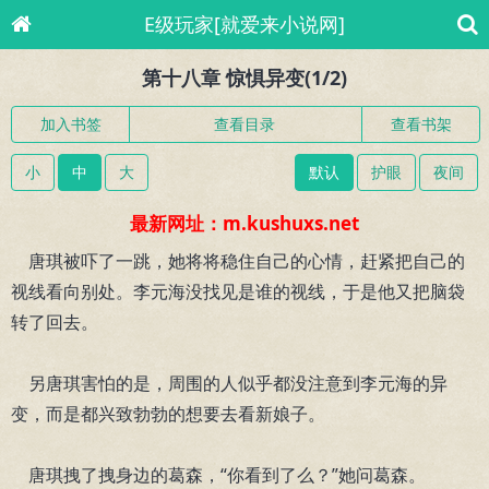
E级玩家[就爱来小说网]
第十八章 惊惧异变(1/2)
加入书签
查看目录
查看书架
小
中
大
默认
护眼
夜间
最新网址：m.kushuxs.net
唐琪被吓了一跳，她将将稳住自己的心情，赶紧把自己的
视线看向别处。李元海没找见是谁的视线，于是他又把脑袋
转了回去。
另唐琪害怕的是，周围的人似乎都没注意到李元海的异
变，而是都兴致勃勃的想要去看新娘子。
唐琪拽了拽身边的葛森，“你看到了么？”她问葛森。