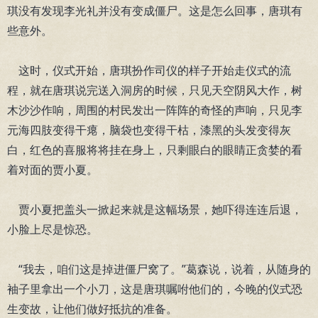
琪没有发现李光礼并没有变成僵尸。这是怎么回事，唐琪有
些意外。
这时，仪式开始，唐琪扮作司仪的样子开始走仪式的流
程，就在唐琪说完送入洞房的时候，只见天空阴风大作，树
木沙沙作响，周围的村民发出一阵阵的奇怪的声响，只见李
元海四肢变得干瘪，脑袋也变得干枯，漆黑的头发变得灰
白，红色的喜服将将挂在身上，只剩眼白的眼睛正贪婪的看
着对面的贾小夏。
贾小夏把盖头一掀起来就是这幅场景，她吓得连连后退，
小脸上尽是惊恐。
“我去，咱们这是掉进僵尸窝了。”葛森说，说着，从随身的
袖子里拿出一个小刀，这是唐琪嘱咐他们的，今晚的仪式恐
生变故，让他们做好抵抗的准备。