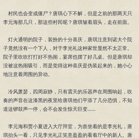
村民也会变成僵尸？唐琪心下不解，但是之前的那两天只
李元海那几只，那这些村民呢？唐琪皱着眉头，走在前面。
灯火通明的院子，装扮的十分喜庆，唐琪注意到诺大个院
子竟然没有一个下人，对于李光礼这种家世显然不太正常。
院子里吹吹打打好不热闹，宴席也摆了好几桌。但是唐琪却
没被这热闹吸引，而是觉得这种喜庆是伪装起来的，她小心
地注意着周围的异动。
冷风萧瑟，四周寂静，只有震天的乐器声在周围响起，吹
奏的声音在这漆黑的夜里给唐琪他们平添了几分恐惧，不知
道这锣鼓声一停，会不会发生惊天巨变……
李元海和贾小夏进入大厅拜堂，为首坐着的是李光礼，唐
琪抬头一看，只见李光礼正笑意盈盈的看着厅中的新人。唐