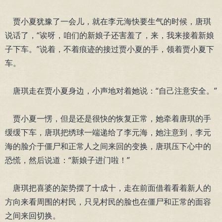
贾小夏犹豫了一会儿，就在李元海快要生气的时候，唐琪
说话了，“诶呀，咱们的新娘子还害羞了，来，我来接着新娘
子下车。”说着，不着痕迹的接过贾小夏的手，领着贾小夏下
车。
唐琪走在贾小夏身边，小声地对着她说：“自己注意安全。”
贾小夏一愣，但是还是很快的恢复正常，她牵着唐琪的手
缓缓下车，唐琪把绣球一端递给了李元海，她注意到，李元
海的脸介于僵尸和正常人之间来回的变换，唐琪压下心中的
恐慌，然后说道：“新娘子进门啦！”
唐琪把喜婆的架势摆了十成十，走在前面借着看着新人的
方向来看周围的村民，只见村民的脸也在僵尸和正常的面容
之间来回切换。