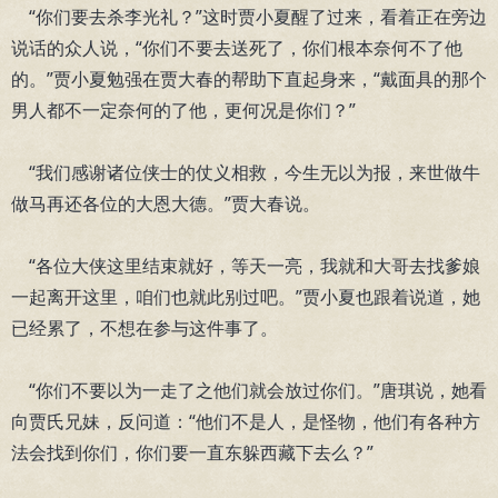
“你们要去杀李光礼？”这时贾小夏醒了过来，看着正在旁边
说话的众人说，“你们不要去送死了，你们根本奈何不了他
的。”贾小夏勉强在贾大春的帮助下直起身来，“戴面具的那个
男人都不一定奈何的了他，更何况是你们？”
“我们感谢诸位侠士的仗义相救，今生无以为报，来世做牛
做马再还各位的大恩大德。”贾大春说。
“各位大侠这里结束就好，等天一亮，我就和大哥去找爹娘
一起离开这里，咱们也就此别过吧。”贾小夏也跟着说道，她
已经累了，不想在参与这件事了。
“你们不要以为一走了之他们就会放过你们。”唐琪说，她看
向贾氏兄妹，反问道：“他们不是人，是怪物，他们有各种方
法会找到你们，你们要一直东躲西藏下去么？”