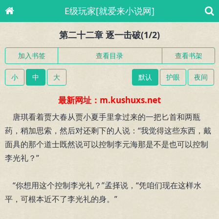
E级玩家[就爱来小说网]
第二十二章 逐一击破(1/2)
加入书签
查看目录
查看书架
小
中
大
默认
护眼
夜间
最新网址：m.kushuxs.net
唐琪看着贾大春从贾小夏手里拿过来的一把匕首和两瓶
药，稍加思索，然后对还剩下的人说：“我觉得这些东西，戴
面具的那个道士既然说可以控制李元海那是不是也可以控制
李光礼？”
“你想用这个控制李光礼？”孟择说，“凭咱们现在这样水
平，可根本近不了李光礼的身。”