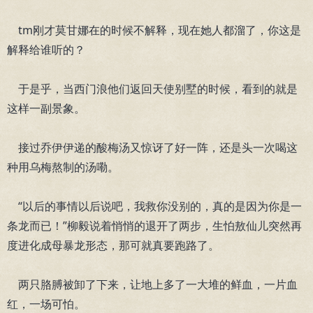
tm刚才莫甘娜在的时候不解释，现在她人都溜了，你这是
解释给谁听的？
于是乎，当西门浪他们返回天使别墅的时候，看到的就是
这样一副景象。
接过乔伊伊递的酸梅汤又惊讶了好一阵，还是头一次喝这
种用乌梅熬制的汤嘞。
“以后的事情以后说吧，我救你没别的，真的是因为你是一
条龙而已！”柳毅说着悄悄的退开了两步，生怕敖仙儿突然再
度进化成母暴龙形态，那可就真要跑路了。
两只胳膊被卸了下来，让地上多了一大堆的鲜血，一片血
红，一场可怕。