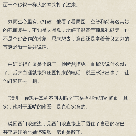
面一个砂锅一样大的拳头打了过来。
刘雨生心里有点打鼓，他看了看周围，空智和尚莫名其妙
的死而复生，不知是人是鬼，老瞎子眼高于顶鼻孔朝天，也
不是个好合作的对象，思来想去，竟然还是拿着善良之剑的
五衰老道士最好说话。
白涯觉得血屠是个疯子，他断然拒绝，血屠没说什么就走
了。后来白涯就接到庄园打来的电话，说王冰冰出事了，让
他赶紧回去一趟。
“晴儿，你现在真的不回去吗？”玉林有些惊讶的问道，其
实，他对于玉晴的疼爱，是真心实意的。
说回西门浪这边，见西门浪直接上手捂住了自己的嘴巴，
甚至表现的比她还紧张，彦也是醉了。