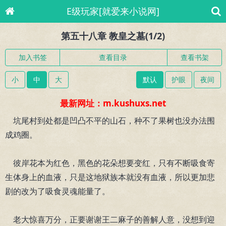
E级玩家[就爱来小说网]
第五十八章 教皇之墓(1/2)
加入书签
查看目录
查看书架
小
中
大
默认
护眼
夜间
最新网址：m.kushuxs.net
坑尾村到处都是凹凸不平的山石，种不了果树也没办法围
成鸡圈。
彼岸花本为红色，黑色的花朵想要变红，只有不断吸食寄
生体身上的血液，只是这地狱族本就没有血液，所以更加悲
剧的改为了吸食灵魂能量了。
老大惊喜万分，正要谢谢王二麻子的善解人意，没想到迎