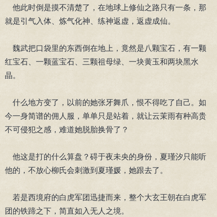
他此时倒是摸不清楚了，在地球上修仙之路只有一条，那
就是引气入体、炼气化神、练神返虚，返虚成仙。
魏武把口袋里的东西倒在地上，竟然是八颗宝石，有一颗
红宝石、一颗蓝宝石、三颗祖母绿、一块黄玉和两块黑水
晶。
什么地方变了，以前的她张牙舞爪，恨不得吃了自己。如
今一身简谱的佣人服，单单只是站着，就让云茉雨有种高贵
不可侵犯之感，难道她脱胎换骨了？
他这是打的什么算盘？碍于夜未央的身份，夏瑾汐只能听
他的，不放心柳氏会刺激到夏瑾媛，她跟去了。
若是西境府的白虎军团迅捷而来，整个大玄王朝在白虎军
团的铁蹄之下，简直如入无人之境。