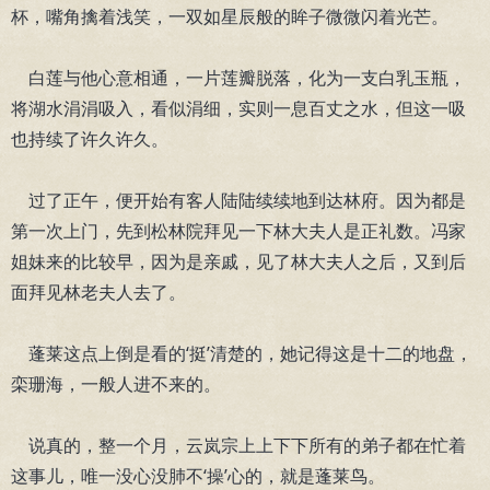
杯，嘴角擒着浅笑，一双如星辰般的眸子微微闪着光芒。
白莲与他心意相通，一片莲瓣脱落，化为一支白乳玉瓶，
将湖水涓涓吸入，看似涓细，实则一息百丈之水，但这一吸
也持续了许久许久。
过了正午，便开始有客人陆陆续续地到达林府。因为都是
第一次上门，先到松林院拜见一下林大夫人是正礼数。冯家
姐妹来的比较早，因为是亲戚，见了林大夫人之后，又到后
面拜见林老夫人去了。
蓬莱这点上倒是看的‘挺’清楚的，她记得这是十二的地盘，
栾珊海，一般人进不来的。
说真的，整一个月，云岚宗上上下下所有的弟子都在忙着
这事儿，唯一没心没肺不‘操’心的，就是蓬莱鸟。