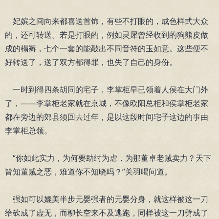
妃嫔之间向来都喜送首饰，有些不打眼的，成色样式大众
的，还可转送。若是打眼的，例如灵犀曾经收到的狗熊皮做
成的榻褥，七个一套的能敲出不同音符的玉如意。这些便不
好转送了，送了双方都得罪，也失了自己的身份。
一时到得四条胡同的宅子，李掌柜早已领着人侯在大门外
了，——李掌柜老家就在京城，不像欧阳总柜和侯掌柜老家
都在旁边的郊县须回去过年，是以这段时间宅子这边的事由
李掌柜总领。
“你如此实力，为何要助纣为虐，为那董卓老贼卖力？天下
皆知董贼之恶，难道你不知晓吗？”关羽喝问道。
强如可以媲美半步元婴强者的元婴分身，就这样被这一刀
给砍成了虚无，而柳长空来不及逃跑，同样被这一刀劈成了