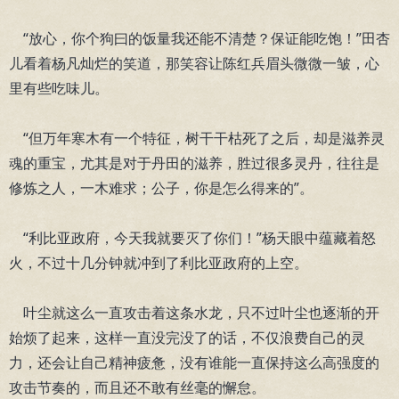
“放心，你个狗曰的饭量我还能不清楚？保证能吃饱！”田杏
儿看着杨凡灿烂的笑道，那笑容让陈红兵眉头微微一皱，心
里有些吃味儿。
“但万年寒木有一个特征，树干干枯死了之后，却是滋养灵
魂的重宝，尤其是对于丹田的滋养，胜过很多灵丹，往往是
修炼之人，一木难求；公子，你是怎么得来的”。
“利比亚政府，今天我就要灭了你们！”杨天眼中蕴藏着怒
火，不过十几分钟就冲到了利比亚政府的上空。
叶尘就这么一直攻击着这条水龙，只不过叶尘也逐渐的开
始烦了起来，这样一直没完没了的话，不仅浪费自己的灵
力，还会让自己精神疲惫，没有谁能一直保持这么高强度的
攻击节奏的，而且还不敢有丝毫的懈怠。