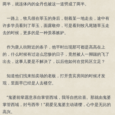
两半，就连体内的金丹也被这一道劈成了两半。
一路上，牧凡很在莘玉的身后，朝着某一地走去，途中有
许多学员看到了莘玉，面露敬仰，可是看到牧凡尾随莘玉走
去的时候，更多的是一种羡慕嫉妒。
作为唐人街附近的条子，他平时出现那可都是高高在上
的，什么时候有过这么悲惨的日子，竟然被人一脚踹的飞了
出去，这事儿要是不解决了，以后他如何在贫民区立足？
知道他们找来拍卖场的老板，打开贵宾房间的时候才发
现，里面早已经是人去楼空。
“鬼婆前辈愿意亲自掌管西域，我等自然欣喜。那就由鬼婆
掌管西域，封号西帝！”易爱见鬼婆主动请缨，心中是无比的
高兴。