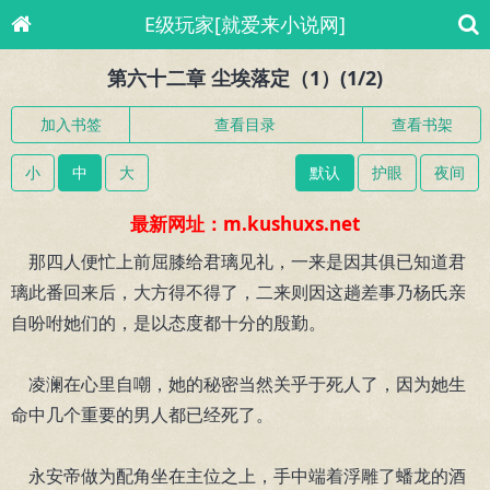
E级玩家[就爱来小说网]
第六十二章 尘埃落定（1）(1/2)
加入书签
查看目录
查看书架
小
中
大
默认
护眼
夜间
最新网址：m.kushuxs.net
那四人便忙上前屈膝给君璃见礼，一来是因其俱已知道君
璃此番回来后，大方得不得了，二来则因这趟差事乃杨氏亲
自吩咐她们的，是以态度都十分的殷勤。
凌澜在心里自嘲，她的秘密当然关乎于死人了，因为她生
命中几个重要的男人都已经死了。
永安帝做为配角坐在主位之上，手中端着浮雕了蟠龙的酒