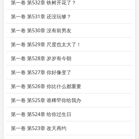
温颂清楚，周聿川娶她不过是因为她够听话够懂事。
第一卷 第532章 铁树开花了？
而事实证明，她确实很懂事。
第一卷 第531章 还没玩够？
懂事到连离婚，都没有惊扰周聿川半分。
第一卷 第530章 没有前男友
周聿川不知道，她已经拿到了离婚证。
第一卷 第529章 尺度也太大了！
周聿川不知道，她快要和别人结婚了。
第一卷 第528章 岁岁有今朝
她成功研发出癌症特效药的那天，全世界替她喝彩。
第一卷 第527章 你好像变了
只有周聿川单膝下跪，双眼猩红地恳求她原谅，“小温颂，我错了，你回
头看看我好不好？”
第一卷 第526章 你比什么都重要
他是清风霁月的谦谦君子，怎么会错呢。
第一卷 第525章 谁稀罕你给我办
温颂后退一步，那个传闻中最高不可攀的太子爷伸手揽住她的后腰，强
势宣告主权：“抱歉，她要结婚了，和我结。”
第一卷 第524章 给你过生日
第一卷 第523章 改天再约