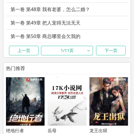
第一卷 第48章 我有老婆，怎么二婚？
第一卷 第49章 把人宠得无法无天
第一卷 第50章 商总哪里会欠我的
第一卷 第51章 温颂是周总的妻子，那沈明棠呢
上一页
1/11页
下一页
第一卷 第52章 怎么不去接你的心上人？
热门推荐
第一卷 第53章 她的小名，也叫小九吗
第一卷 第54章 你早就搬出去了对吧
第一卷 第55章 大小姐的意思是，补你两年？
第一卷 第56章 他的钱包里，有张照片
第一卷 第57章 你一定不会介意吧
绝地行者
岳母
龙王出狱