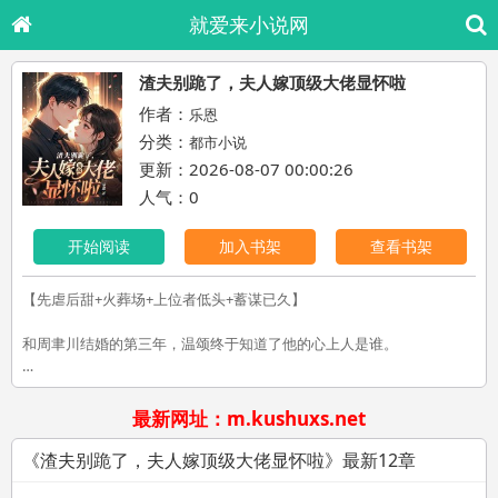
就爱来小说网
渣夫别跪了，夫人嫁顶级大佬显怀啦
作者：
乐恩
分类：
都市小说
更新：2026-08-07 00:00:26
人气：0
开始阅读
加入书架
查看书架
【先虐后甜+火葬场+上位者低头+蓄谋已久】
和周聿川结婚的第三年，温颂终于知道了他的心上人是谁。
——他的大嫂。
最新网址：m.kushuxs.net
他大哥去世的当晚，周聿川丝毫不介意温颂这个妻子就在一旁，替大嫂
结结实实挡了一耳光。
《渣夫别跪了，夫人嫁顶级大佬显怀啦》最新12章