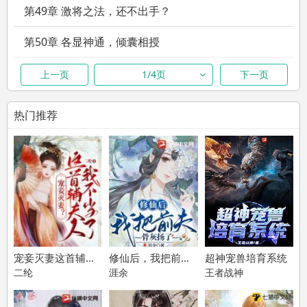
第49章 激将之法，还不出手？
第50章 各显神通，倾囊相授
第51章 拳影重重，火舞翩翩
上一页
1/4页
下一页
第52章 全团之力，暂时压制
热门推荐
第53章 重回故地，不见亲人
第54章 出租屋内，再见房东
第55章 陋室有光，旧梦染血
第56章 陈年往事，历历在目
第57章 蛊惑人心，亲人相残
宠妾灭妻这首辅夫人我不当了云奕霄苏青玉
修仙后，我把前夫骨灰扬了
超神宠兽培育系统
二纶
涯余
王者战神
第58章 十年愧疚，彩蝶致歉