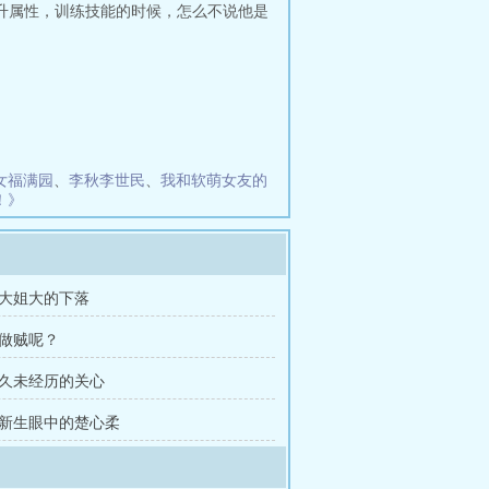
提升属性，训练技能的时候，怎么不说他是
女福满园
、
李秋李世民
、
我和软萌女友的
！》
 大姐大的下落
 做贼呢？
章 久未经历的关心
章 新生眼中的楚心柔