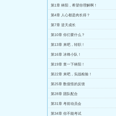
第1章 林阳，希望你理解啊！
第4章 人心都是肉长得？
第7章 逆天成长
第10章 你们要什么？
第13章 来吧，转职！
第16章 冰锋小队！
第19章 查一下林阳！
第22章 来吧，实战检验！
第25章 数值怪的反馈
第28章 团队配合
第31章 考前动员会
第34章 你不能考试