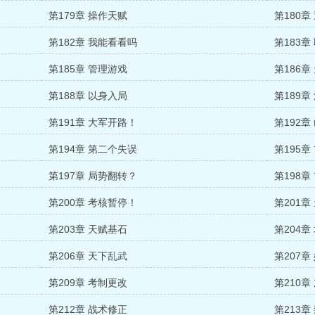
第179章 操作天赋
第180章
第182章 我能看看吗
第183章
第185章 管理游戏
第186章
第188章 以身入局
第189章
第191章 大军开路！
第192章
第194章 第二个失误
第195章
第197章 局势翻转？
第198章
第200章 考核暂停！
第201章
第203章 天赋基石
第204章
第206章 天下乱武
第207章
第209章 考制更改
第210章
第212章 战术修正
第213章