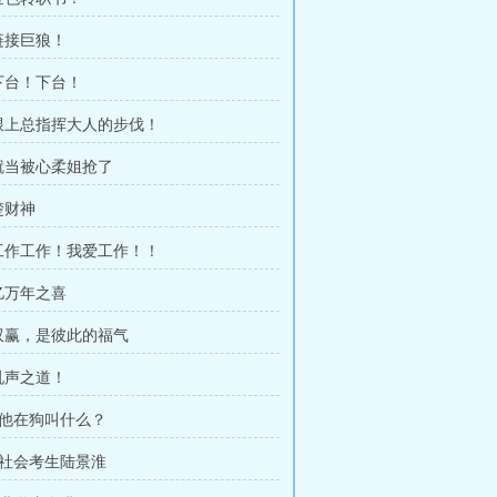
 链接巨狼！
 下台！下台！
 跟上总指挥大人的步伐！
 就当被心柔姐抢了
楚财神
 工作工作！我爱工作！！
 亿万年之喜
 双赢，是彼此的福气
 吼声之道！
章 他在狗叫什么？
章 社会考生陆景淮