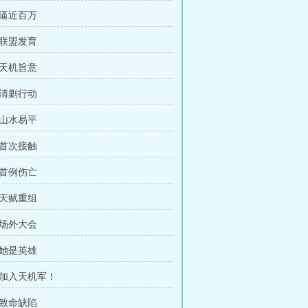
 逼近百万
 联盟发育
 天机旨意
 清剿行动
 山水易平
 首次接触
 首例伤亡
 天赋重组
 场外大会
 她是英雄
 加入天机军！
 致命缺陷