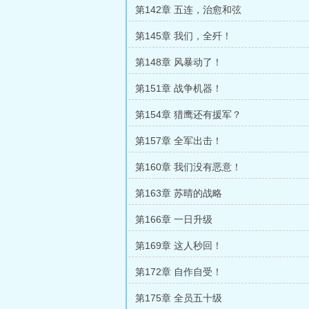
第142章 五连，治愈和弦
第145章 我们，全歼！
第148章 风暴动了！
第151章 战争机器！
第154章 猎鹰还有援军？
第157章 全军出击！
第160章 我们没有恶意！
第163章 苏晴的战略
第166章 一日升级
第169章 这人秒回！
第172章 自作自受！
第175章 全员五十级