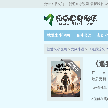
公告：
书友们，“就爱来小说网”最新域名“w
就爱来小说网
临时书架
玄幻
排行榜单
就爱来小说网
>
女频小说
>
《逼我退队
《逼
作 者
最后更新：20
【评分刚出
\n但就在