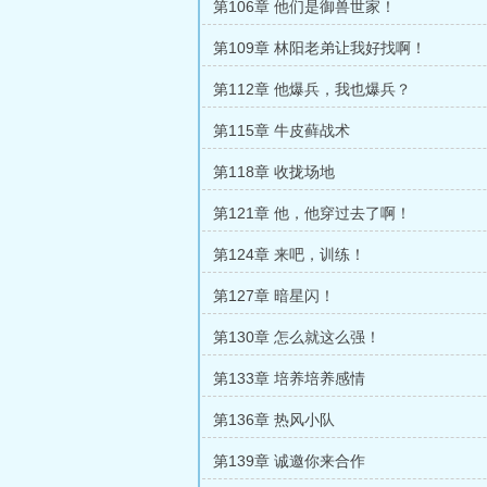
第106章 他们是御兽世家！
第109章 林阳老弟让我好找啊！
第112章 他爆兵，我也爆兵？
第115章 牛皮藓战术
第118章 收拢场地
第121章 他，他穿过去了啊！
第124章 来吧，训练！
第127章 暗星闪！
第130章 怎么就这么强！
第133章 培养培养感情
第136章 热风小队
第139章 诚邀你来合作