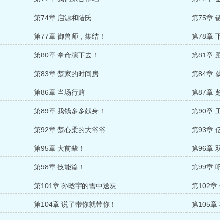
第74章 启源和陆氏
第75章
第77章 御兽师，集结！
第78章
第80章 拿命演下去！
第81章
第83章 楚家的时间房
第84章
第86章 当场行贿
第87章 
第89章 我钱多多献身！
第90章
第92章 楚心柔的大爷爷
第93章
第95章 大前辈！
第96章
第98章 技能篇！
第99章
第101章 孙晗宇的雪中送炭
第102
第104章 说了带你就带你！
第105