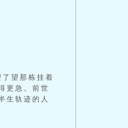
望了望那栋挂着
得更急。前世
半生轨迹的人