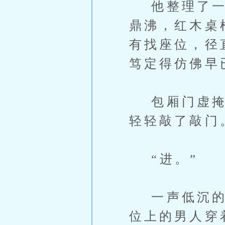
他整理了一下
鼎沸，红木桌
有找座位，径
笃定得仿佛早
包厢门虚掩着
轻轻敲了敲门
“进。”
一声低沉的回
位上的男人穿