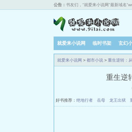
公告：
书友们，“就爱来小说网”最新域名“w
就爱来小说网
临时书架
玄幻
排行榜单
就爱来小说网
>
都市小说
>
重生逆转：
重生逆转
好书推荐：
绝地行者
岳母
龙王出狱