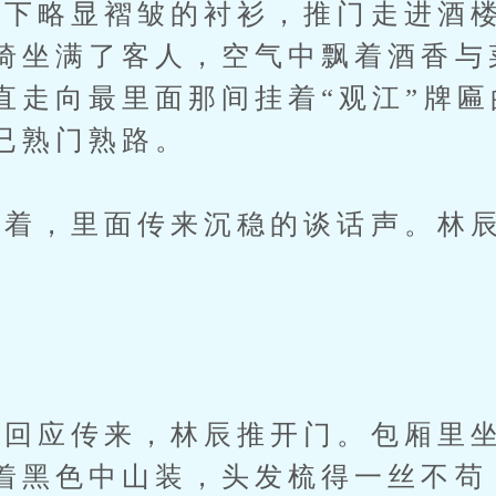
略显褶皱的衬衫，推门走进酒楼
椅坐满了客人，空气中飘着酒香与
直走向最里面那间挂着“观江”牌
已熟门熟路。
，里面传来沉稳的谈话声。林辰
。
应传来，林辰推开门。包厢里坐
着黑色中山装，头发梳得一丝不苟