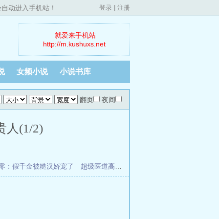
，会自动进入手机站！
登录
|
注册
就爱来手机站
http://m.kushuxs.net
说
女频小说
小说书库
翻页
夜间
(1/2)
零：假千金被糙汉娇宠了
超级医道高手
空降热搜：十八线直播算命飞