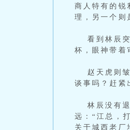
商人特有的锐
理，另一个则
看到林辰突然
杯，眼神带着
赵天虎则皱起
谈事吗？赶紧
林辰没有退
远：“江总，
关于城西老厂