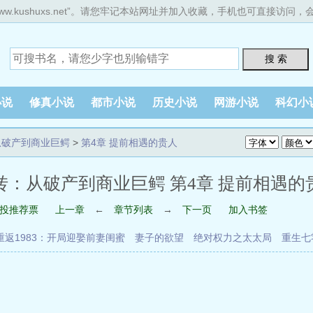
ww.kushuxs.net”。请您牢记本站网址并加入收藏，手机也可直接访问
搜 索
小说
修真小说
都市小说
历史小说
网游小说
科幻小
从破产到商业巨鳄
>
第4章 提前相遇的贵人
：从破产到商业巨鳄 第4章 提前相遇的贵人
投推荐票
上一章
←
章节列表
→
下一页
加入书签
重返1983：开局迎娶前妻闺蜜
妻子的欲望
绝对权力之太太局
重生七