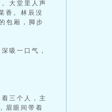
。大堂里人声
菜香。林辰没
匾的包厢，脚步
深吸一口气，
着三个人，主
，眉眼间带着