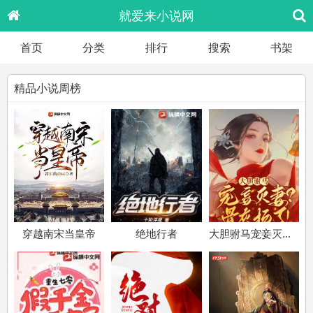
就爱来小说网
首页
分类
排行
搜索
书架
精品小说周榜
穿越南宋当皇帝
绝地行者
大胆驸马宠妾灭妻？骨灰扬了！