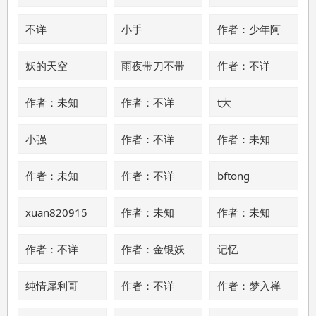
号
不详
小手
作者：少年阿
宾福利
妖的天空
雨夜带刀不带
作者：不详
伞
作者：未知
作者：不详
t大
小强
作者：不详
作者：未知
作者：未知
作者：不详
bftong
xuan820915
作者：未知
作者：未知
作者：不详
作者：金银妖
记忆
瞳
纯情犀利哥
作者：不详
作者：梦入禅
机