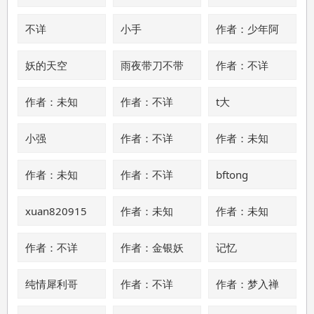
号
不详
小手
作者：少年阿
宾福利
妖的天空
雨夜带刀不带
作者：不详
伞
作者：未知
作者：不详
t大
小强
作者：不详
作者：未知
作者：未知
作者：不详
bftong
xuan820915
作者：未知
作者：未知
作者：不详
作者：金银妖
记忆
瞳
纯情犀利哥
作者：不详
作者：梦入禅
机