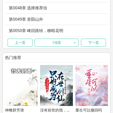
第0048章 选择推荐信
第0049章 首阳山外
第0050章 峰回路转，柳暗花明
第0051章 一波三折，初入人教
上一页
1/6页
下一页
第0052章 千年之约，三个选择
热门推荐
第0053章 天篷入人教，三十六变
第0054章 入无量崖，隐患血轮眼
第0055章 解除隐患，初窥三十六变
第0056章 匆匆三年，三十六变入门
第0057章 玄都解惑
神雕群芳谱
没有前世的我，只好成为在世剑仙
重生可以撤回吗