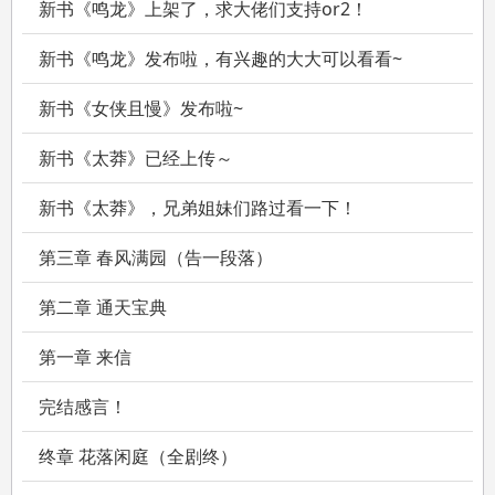
新书《鸣龙》上架了，求大佬们支持or2！
结果……
新书《鸣龙》发布啦，有兴趣的大大可以看看~
群众：“许世子德才兼备，实乃‘不鸣则已，一鸣惊人’。”
新书《女侠且慢》发布啦~
许不令：“我不是，别瞎说。”
群众：“许世子算无遗策，有平天下之大才。”
新书《太莽》已经上传～
许不令：“我没有，闭嘴。”
新书《太莽》，兄弟姐妹们路过看一下！
群众：“许世子文韬武略，乃治世之能臣，乱世之……”
第三章 春风满园（告一段落）
许不令：“你们TM……”
第二章 通天宝典
————
第一章 来信
PS：完本人品保证，更新暴力，能宰直接宰吧！
完结感言！
闲聊吹水群：940890538
终章 花落闲庭（全剧终）