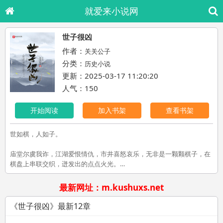
就爱来小说网
世子很凶
作者：
关关公子
分类：
历史小说
更新：2025-03-17 11:20:20
人气：150
开始阅读
加入书架
查看书架
世如棋，人如子。
庙堂尔虞我诈，江湖爱恨情仇，市井喜怒哀乐，无非是一颗颗棋子，在
棋盘上串联交织，迸发出的点点火光。
昭鸿年间，坊间盛传有藩王窥伺金殿上那张龙椅，皇帝召各路藩王世子
最新网址：m.kushuxs.net
入京求学，实为质子。
《世子很凶》最新12章
许不令身为肃王世子，天子脚下，本该谨言慎行‘藏拙自污’。