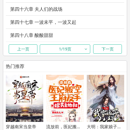
第四十六章 夫人们的战场
第四十七章 一波未平，一波又起
第四十八章 酸酸甜甜
第四十九章 日晚倦梳拢
上一页
1/19页
下一页
第五十章 那一剑的风情
热门推荐
第五十一章 双簧（5/65）
第五十二章 太后的探望
第五十三章 当代真君子
感谢各位大佬的支持！
第五十四章 邀功
穿越南宋当皇帝
流放前，医妃搬空王府反手嫁男主他叔
大明：我家娘子长公主