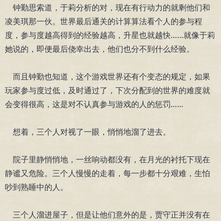
钟勤思索道，于莉分析的对，现在有行动力的就剩他们和
凌美琪那一伙。世界最后通关的计算算法看个人的参与程
度，参与度越高得到的经验越高，升星也就越快……就像于莉
她说的，即便最后侥幸出去，他们也分不到什么经验。
而且钟勤也知道，这个游戏世界还有个变态的规定，如果
玩家参与度过低，及时通过了，下次分配到的世界的难度就
会变得很高，这是对不认真参与游戏的人的惩罚……
想着，三个人对视了一眼，悄悄地溜了进去。
院子里静悄悄地，一丝响动都没有，在月光的衬托下现在
静谧又危险。三个人慢慢的走着，每一步都十分艰难，生怕
吵到熟睡中的人。
三个人溜进屋子，但是让他们意外的是，贾守正并没有在