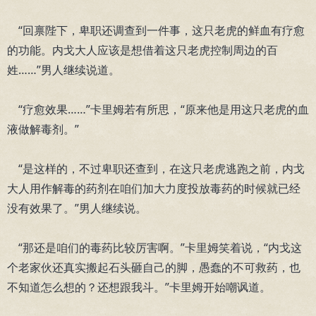
“回禀陛下，卑职还调查到一件事，这只老虎的鲜血有疗愈
的功能。内戈大人应该是想借着这只老虎控制周边的百
姓……”男人继续说道。
“疗愈效果……”卡里姆若有所思，“原来他是用这只老虎的血
液做解毒剂。”
“是这样的，不过卑职还查到，在这只老虎逃跑之前，内戈
大人用作解毒的药剂在咱们加大力度投放毒药的时候就已经
没有效果了。”男人继续说。
“那还是咱们的毒药比较厉害啊。”卡里姆笑着说，“内戈这
个老家伙还真实搬起石头砸自己的脚，愚蠢的不可救药，也
不知道怎么想的？还想跟我斗。”卡里姆开始嘲讽道。