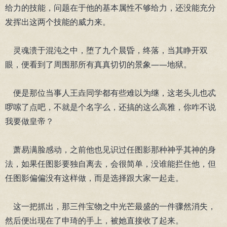
给力的技能，问题在于他的基本属性不够给力，还没能充分
发挥出这两个技能的威力来。
灵魂溃于混沌之中，堕了九个晨昏，终落，当其睁开双
眼，便看到了周围那所有真真切切的景象——地狱。
便是那位当事人王垚同学都有些难以为继，这老头儿也忒
啰嗦了点吧，不就是个名字么，还搞的这么高雅，你咋不说
我要做皇帝？
萧易满脸感动，之前他也见识过任图影那种神乎其神的身
法，如果任图影要独自离去，会很简单，没谁能拦住他，但
任图影偏偏没有这样做，而是选择跟大家一起走。
这一把抓出，那三件宝物之中光芒最盛的一件骤然消失，
然后便出现在了申琦的手上，被她直接收了起来。