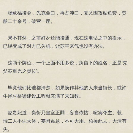
杨载福接令，先克金口，再占沌口，复又围攻鲇鱼套，焚
船二十余号，破营一座。
果不其然，之前好歹还能接通，现在这电话之中的提示，
已经变成了对方已关机，让苏平来气也没有办法。
这两个牌位，一个上面不用多说，所留下的姓名，正是‘先
父苏重光之灵位’。
毕竟他们比谁都清楚，如果换作其他的人来当镇长，或许
牛尾村桥梁建设工程就充满了未知数。
懿贵妃道：奕忻乃皇室正嗣，妄自依怙，喧宾夺主。载、
瑞二人不识大体，妄附肃意，不可大用。柏葰此去，大清有
失。