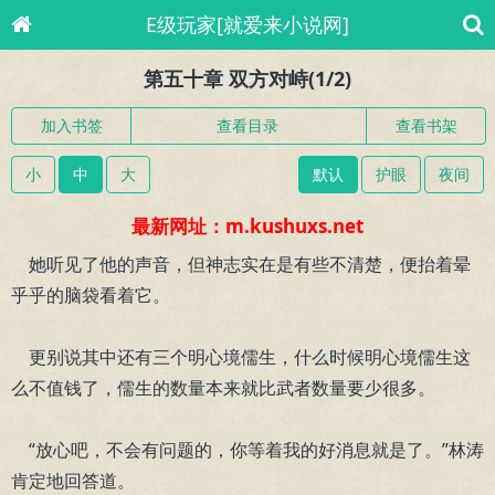
E级玩家[就爱来小说网]
第五十章 双方对峙(1/2)
加入书签
查看目录
查看书架
小
中
大
默认
护眼
夜间
最新网址：m.kushuxs.net
她听见了他的声音，但神志实在是有些不清楚，便抬着晕
乎乎的脑袋看着它。
更别说其中还有三个明心境儒生，什么时候明心境儒生这
么不值钱了，儒生的数量本来就比武者数量要少很多。
“放心吧，不会有问题的，你等着我的好消息就是了。”林涛
肯定地回答道。