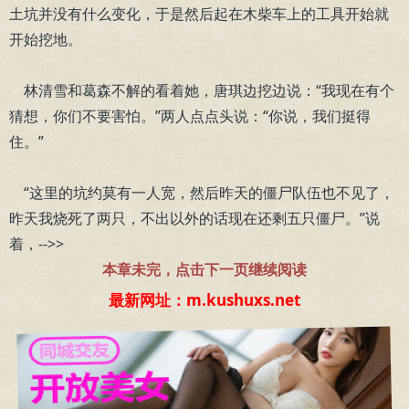
土坑并没有什么变化，于是然后起在木柴车上的工具开始就
开始挖地。
林清雪和葛森不解的看着她，唐琪边挖边说：“我现在有个
猜想，你们不要害怕。”两人点点头说：“你说，我们挺得
住。”
“这里的坑约莫有一人宽，然后昨天的僵尸队伍也不见了，
昨天我烧死了两只，不出以外的话现在还剩五只僵尸。”说
着，-->>
本章未完，点击下一页继续阅读
最新网址：m.kushuxs.net