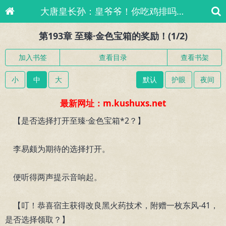
大唐皇长孙：皇爷爷！你吃鸡排吗[就爱来小说网]
第193章 至臻·金色宝箱的奖励！(1/2)
加入书签
查看目录
查看书架
小
中
大
默认
护眼
夜间
最新网址：m.kushuxs.net
【是否选择打开至臻·金色宝箱*2？】
李易颇为期待的选择打开。
便听得两声提示音响起。
【叮！恭喜宿主获得改良黑火药技术，附赠一枚东风-41，
是否选择领取？】