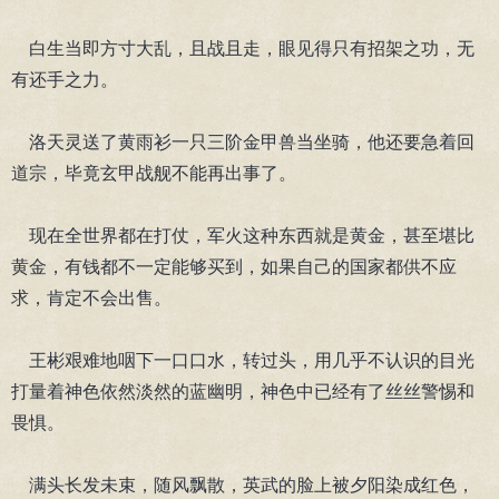
白生当即方寸大乱，且战且走，眼见得只有招架之功，无
有还手之力。
洛天灵送了黄雨衫一只三阶金甲兽当坐骑，他还要急着回
道宗，毕竟玄甲战舰不能再出事了。
现在全世界都在打仗，军火这种东西就是黄金，甚至堪比
黄金，有钱都不一定能够买到，如果自己的国家都供不应
求，肯定不会出售。
王彬艰难地咽下一口口水，转过头，用几乎不认识的目光
打量着神色依然淡然的蓝幽明，神色中已经有了丝丝警惕和
畏惧。
满头长发未束，随风飘散，英武的脸上被夕阳染成红色，