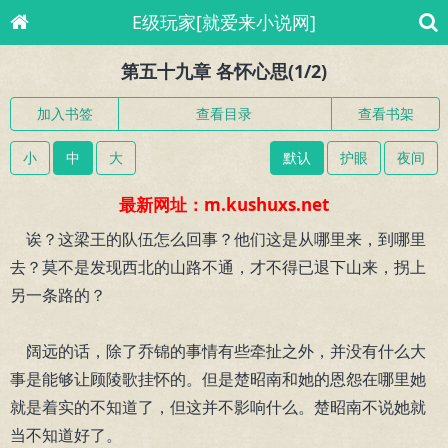
E级玩家[就爱来小说网]
第五十九章 各怀心思(1/2)
加入书签
查看目录
查看书架
小
中
大
默认
护眼
夜间
最新网址：m.kushuxs.net
诶？这梁王的队伍怎么回事？他们这是从哪里来，到哪里
去？莫不是发现西北的山路不通，才不得已退下山来，拐上
另一条路的？
阔远的话，除了乔锦的事情有些牵扯之外，并没有什么大
事是能够让顾陵歌挂怀的。但是楚昭南和她的恩怨在哪里她
就是着实的不知道了，但这并不影响什么。楚昭南不说她就
当不知道好了。