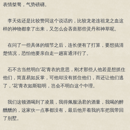
表情桀骜，气势磅礴。
李天佑还是比较赞同这个说话的，比较龙老连祖龙之血这
样的神物都拿了出来，又怎么会吝啬那些灵丹和神草呢。
在问了一些具体的细节之后，连长便有了打算，要想搞清
楚情况，恐怕他要亲自走一趟富通洋行了。
石不古当然明白‘花’青衣的意思，刚才那些人他若是想抓住
他们，简直易如反掌，可他却没有抓住他们，而还让他们逃
了，‘花’青衣如斯聪明，岂会不明白这个中理。
我们这顿酒喝到了凌晨，我得佩服汤君的酒量，我喝的醉
醺醺的，这家伙一点事都没有，最后他开着我的车把我带回
了别墅。