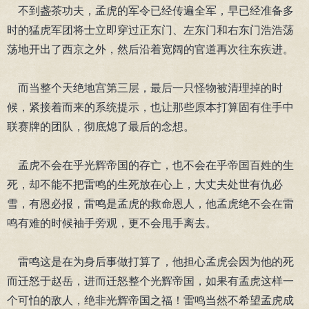
不到盏茶功夫，孟虎的军令已经传遍全军，早已经准备多
时的猛虎军团将士立即穿过正东门、左东门和右东门浩浩荡
荡地开出了西京之外，然后沿着宽阔的官道再次往东疾进。
而当整个天绝地宫第三层，最后一只怪物被清理掉的时
候，紧接着而来的系统提示，也让那些原本打算固有住手中
联赛牌的团队，彻底熄了最后的念想。
孟虎不会在乎光辉帝国的存亡，也不会在乎帝国百姓的生
死，却不能不把雷鸣的生死放在心上，大丈夫处世有仇必
雪，有恩必报，雷鸣是孟虎的救命恩人，他孟虎绝不会在雷
鸣有难的时候袖手旁观，更不会甩手离去。
雷鸣这是在为身后事做打算了，他担心孟虎会因为他的死
而迁怒于赵岳，进而迁怒整个光辉帝国，如果有孟虎这样一
个可怕的敌人，绝非光辉帝国之福！雷鸣当然不希望孟虎成