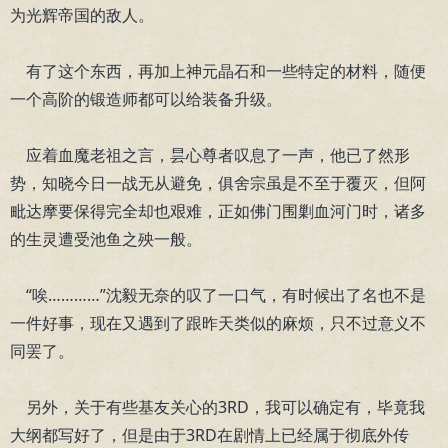
为光辉帝国的敌人。
有了这个东西，再加上神元晶石和一些特定的材料，随便
一个高阶的锻造师都可以给装备升级。
应着血魔老祖之言，昙心尊者叹息了一声，他已了然形
势，知晓今日一战无从避免，俱舍宗虽是不至于覆灭，但阿
毗达摩要保得完全却也艰难，正如佛门围剿血河门时，诸多
的生灵遭受池鱼之殃一般。
“唉…………”沈毅无奈的叹了一口气，有时候出了名也不是
一件好事，现在又遇到了跟昨天类似的麻烦，只不过意义不
同罢了。
另外，关于有些基友关心的3RD，我可以确定有，毕竟我
大纲都写好了，但是由于3RD在剧情上已经属于彻底外传