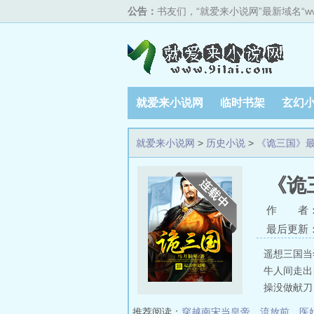
公告：
书友们，“就爱来小说网”最新域名“w
就爱来小说网
临时书架
玄幻
排行榜单
就爱来小说网
>
历史小说
>
《诡三国》
《诡
作 者
最后更新：20
遥想三国当
牛人间走出
操没做献刀
推荐阅读：
穿越南宋当皇帝
、
流放前，医