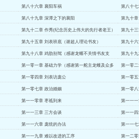
第八十六章 襄阳车祸
第八十七
第八十九章 深潭之下的襄阳
第九十章
第九十二章 作秀(纪念历史上伟大的先行者老王）
第九十三
第九十五章 刘表班底（谢超人理论书友）
第九十六
第九十八章 鸡肋别驾（感谢龙蠖不关情书友支
第九十九
持）
第一零一章 基础力学（感谢第一舵主龙蠖及众多
第一零二
书友支持和厚爱）
第一零四章 刘表访庞公
第一零五
第一零七章 政治婚姻
第一零八
第一一零章 枣祗到来
第一一一
第一一三章 三方会谈
第一一四
第一一六章 庞统的办法
第一一七
第一一九章 难以改进的工序
第一二零