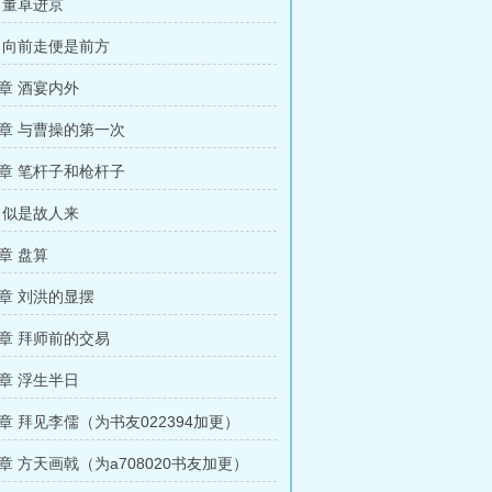
 董卓进京
 向前走便是前方
章 酒宴内外
章 与曹操的第一次
章 笔杆子和枪杆子
 似是故人来
章 盘算
章 刘洪的显摆
章 拜师前的交易
章 浮生半日
章 拜见李儒（为书友022394加更）
章 方天画戟（为a708020书友加更）