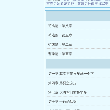
宫弃后她又妖又野
、
替嫁后被阎王将军宠
荀彧篇：第八章
荀彧篇：第五章
荀彧篇：第二章
曹操篇：第五章
第一章 其实东汉末年就一个字
第四章 路要怎么走
第七章 大将军门前是非多
第十章 士族的法则