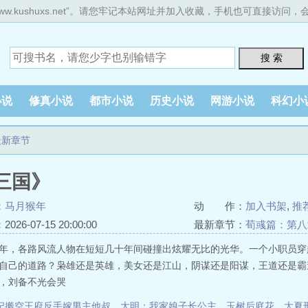
ww.kushuxs.net”。请您牢记本站网址并加入收藏，手机也可直接访问
搜 索
小说
修真小说
都市小说
历史小说
网游小说
科幻小
最新章节
三国》
：
马月猴年
动 作：
加入书架
,
推
26-07-15 20:00:00
最新章节：
荀彧篇：第八
年，各路风流人物在短短几十年间碰撞出炫耀无比的光华。一个小职员穿
自己的道路？枭雄还是英雄，美女还是江山，阴谋还是阳谋，王道还是霸
，刘备不光会哭
妃搬空王府反手嫁男主他叔
、
大明：我家娘子长公主
、
玉树后庭花
、
大夏