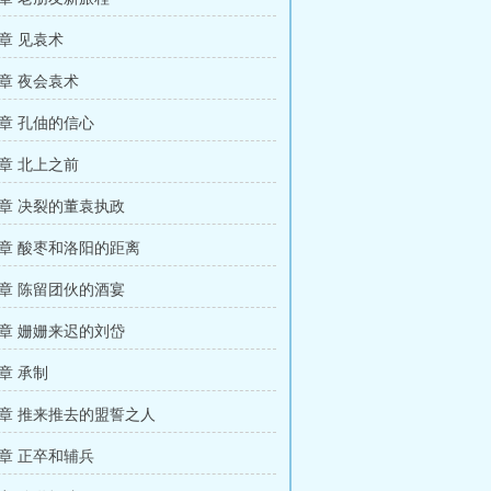
章 见袁术
章 夜会袁术
章 孔伷的信心
章 北上之前
章 决裂的董袁执政
章 酸枣和洛阳的距离
章 陈留团伙的酒宴
章 姗姗来迟的刘岱
章 承制
章 推来推去的盟誓之人
章 正卒和辅兵