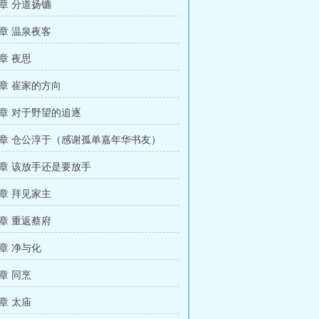
章 分道扬镳
章 温泉夜客
章 夜思
章 崔家的方向
章 对于野望的追逐
章 仓公淳于（感谢孤单嘉年华书友）
章 该放手还是要放手
章 拜见家主
章 重返蔡府
章 净与化
章 同烹
章 太庙