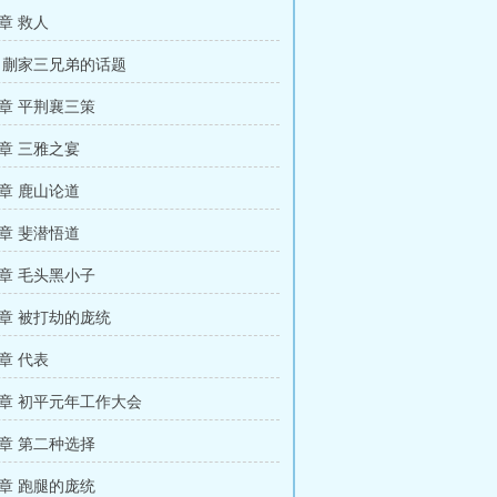
章 救人
 蒯家三兄弟的话题
章 平荆襄三策
章 三雅之宴
章 鹿山论道
章 斐潜悟道
章 毛头黑小子
章 被打劫的庞统
章 代表
章 初平元年工作大会
章 第二种选择
章 跑腿的庞统