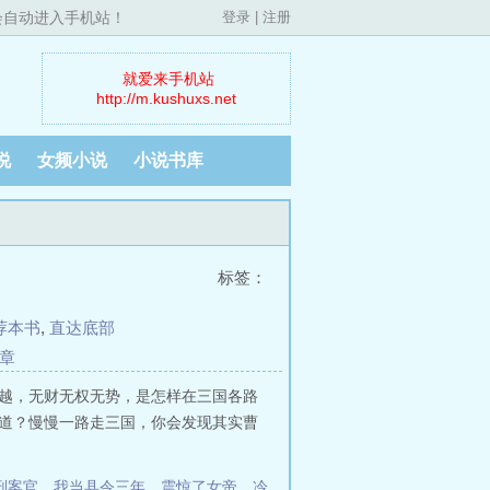
，会自动进入手机站！
登录
|
注册
就爱来手机站
http://m.kushuxs.net
说
女频小说
小说书库
标签：
荐本书
,
直达底部
章
越，无财无权无势，是怎样在三国各路
道？慢慢一路走三国，你会发现其实曹
刑案官
、
我当县令三年，震惊了女帝
、
冷