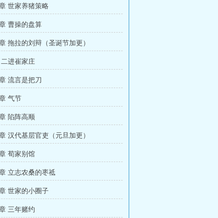
章 世家养猪策略
章 曹操的盘算
章 拖拉的刘辩（圣诞节加更）
 二进崔家庄
章 流言是把刀
章 气节
章 陷阵高顺
章 汉代基层官吏（元旦加更）
章 荀家别馆
章 立志农桑的枣祗
章 世家的小圈子
章 三年赌约