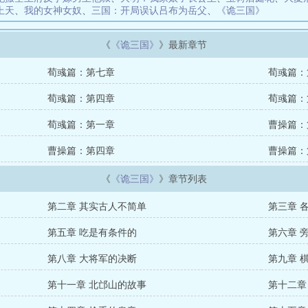
上天
、
我的女神女奴
、
三国：开局误认吕布为岳父
、
《诡三国》
《
《诡三国》
》最新章节
荀彧篇：第七章
荀彧篇：
荀彧篇：第四章
荀彧篇：
荀彧篇：第一章
曹操篇：
曹操篇：第四章
曹操篇：
《
《诡三国》
》章节列表
第二章 其实古人不简单
第三章 
第五章 吃是有条件的
第六章 
第八章 大将军的决断
第九章 
第十一章 北邙山的故事
第十二章